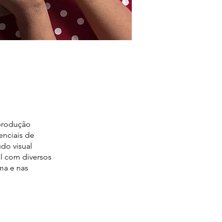
 produção
enciais de
do visual
al com diversos
ma e nas